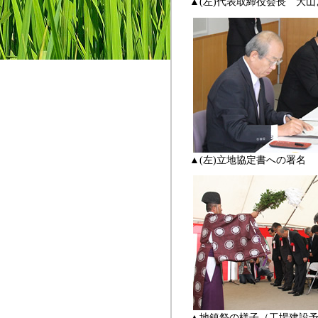
▲(左)代表取締役会長 大
▲(左)立地協定書への署名
▲地鎮祭の様子（工場建設